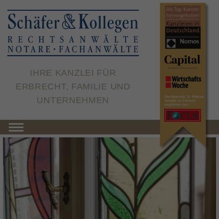
×
IHRE KANZLEI FÜR
ERBRECHT, FAMILIE UND
UNTERNEHMEN
Toggle navigation