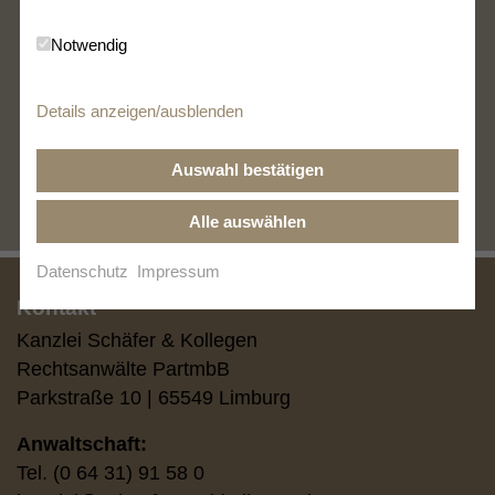
Notwendig
Details anzeigen/ausblenden
zur Übersicht
Auswahl bestätigen
Alle auswählen
Datenschutz
Impressum
Kontakt
Kanzlei Schäfer & Kollegen
Rechtsanwälte PartmbB
Parkstraße 10 | 65549 Limburg
Anwaltschaft:
Tel. (0 64 31) 91 58 0