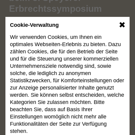
Erbrechtssymposium
Beim 3. Speyerer Erbrechtssymposium hielt Dr.
✖
Cookie-Verwaltung
Mathias Schäfer zusammen mit Frau Prof. Dr.
Linda Mory einen siebenstündigen Workshop zu
Wir verwenden Cookies, um Ihnen ein
Mediations- und Verhandlungstechniken am
optimales Webseiten-Erlebnis zu bieten. Dazu
Beispiel des Erbrechtes. Die Veranstaltung
zählen Cookies, die für den Betrieb der Seite
richtete sich an Erbrechts-Fachanwälte und -
und für die Steuerung unserer kommerziellen
anwältinnen und berechtigte, Fortbildungspunkte
Unternehmensziele notwendig sind, sowie
nach der FAO zu erhalten. An der Tagung waren
solche, die lediglich zu anonymen
weitere hochkaratige Referenten beteiligt, u. a.
Statistikzwecken, für Komforteinstellungen oder
die Erbrechts“größen“ Julia Roglmeier und Dr.
zur Anzeige personalisierter Inhalte genutzt
Giuseppe Pranzo aus München und Prof. Dr.
werden. Sie können selbst entscheiden, welche
Christoph Karczewski, welcher dem
Kategorien Sie zulassen möchten. Bitte
Erbrechtssenat des BGH in Karlsruhe vorsitzt.
beachten Sie, dass auf Basis Ihrer
Einstellungen womöglich nicht mehr alle
02. 05. 2024
Funktionalitäten der Seite zur Verfügung
stehen.