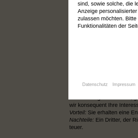
sind, sowie solche, die 
Verhandeln stat
Anzeige personalisierter
zulassen möchten. Bitte 
Professionelles Verhandeln 
Funktionalitäten der Sei
wissen wie es geht, verhand
Ihren Gunsten.
Vorteil:
Es ist eine Möglichk
Nachteil:
Es gibt keine Gara
Gerichtsprozes
Obwohl wir grundsätzlich vo
Datenschutz
Impressum
Gerichtsverfahren ein wicht
Verhandlungen scheitern, ga
wir konsequent Ihre Interes
Vorteil:
Sie erhalten eine En
Nachteile:
Ein Dritter, der 
teuer.