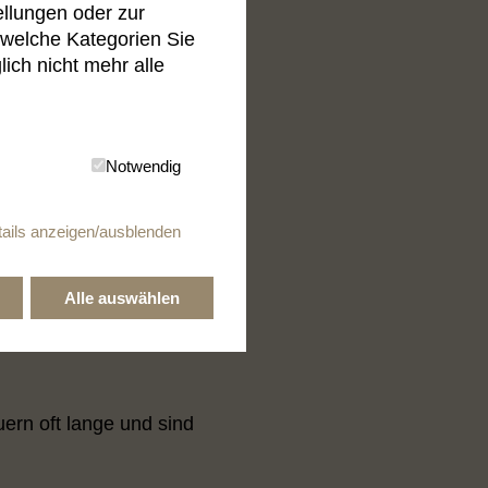
ellungen oder zur
 welche Kategorien Sie
ich nicht mehr alle
is dabei herauskommt. Wir
Chance auf eine Lösung zu
Notwendig
ails anzeigen/ausblenden
ran vorbei
nd, bleibt das
Alle auswählen
 außergerichtliche
kts. Im Verfahren vertreten
uern oft lange und sind