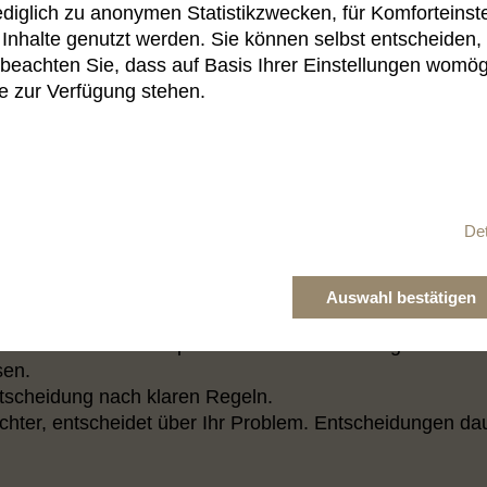
lediglich zu anonymen Statistikzwecken, für Komforteinst
t prozessieren
 Inhalte genutzt werden. Sie können selbst entscheiden,
beachten Sie, dass auf Basis Ihrer Einstellungen womögl
will gelernt sein, damit ein zufriedenstellendes Ergebn
te zur Verfügung stehen.
eln für Sie professionell und erhöhen so erheblich die 
eit, Ihr Anliegen zügig und kostengünstig abzuwickeln.
ntie für eine Lösung.
Det
s – manchmal führt kein Weg da
n außergerichtlichen Lösungsmöglichkeiten überzeugt si
Auswahl bestätigen
iger Eckpfeiler unseres Rechtssystems. Spätestens wenn
rantiert ein Gerichtsprozess die Entscheidung des Konfli
sen.
tscheidung nach klaren Regeln.
Richter, entscheidet über Ihr Problem. Entscheidungen da