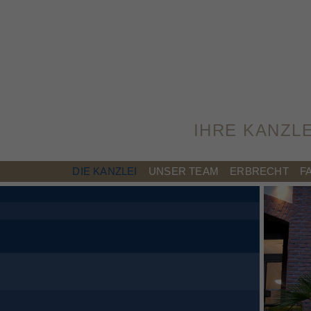
IHRE KANZL
DIE KANZLEI
UNSER TEAM
ERBRECHT
F