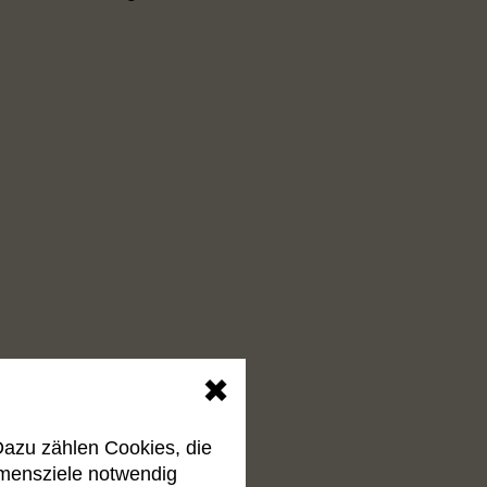
Erbrecht, Immobilien,
✖
ten, sondern um die
Dazu zählen Cookies, die
hmensziele notwendig