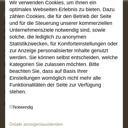
Wir verwenden Cookies, um Ihnen ein
optimales Webseiten-Erlebnis zu bieten. Dazu
Kontakt
zählen Cookies, die für den Betrieb der Seite
Kanzlei Schäfer & Kollegen
und für die Steuerung unserer kommerziellen
Unternehmensziele notwendig sind, sowie
Rechtsanwälte PartmbB
solche, die lediglich zu anonymen
Parkstraße 10 | 65549 Limburg
Statistikzwecken, für Komforteinstellungen oder
Anwaltschaft:
zur Anzeige personalisierter Inhalte genutzt
Tel. (0 64 31) 91 58 0
werden. Sie können selbst entscheiden, welche
Kategorien Sie zulassen möchten. Bitte
kanzlei
@
schaefer-und-kollegen.de
beachten Sie, dass auf Basis Ihrer
Notariat:
Einstellungen womöglich nicht mehr alle
Tel. (0 64 31) 91 58 -14 / -15 / -21 / -18
Funktionalitäten der Seite zur Verfügung
notariat
@
schaefer-und-kollegen.de
stehen.
Fax:(0 64 31) 91 58 58
Notwendig
Details anzeigen/ausblenden