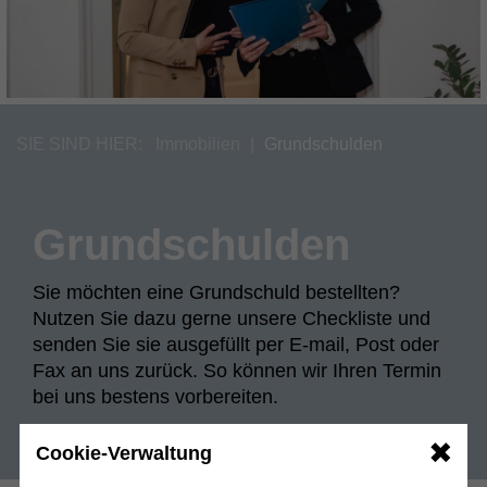
SIE SIND HIER:
Immobilien
Grundschulden
Grundschulden
Sie möchten eine Grundschuld bestellten?
Nutzen Sie dazu gerne unsere Checkliste und
senden Sie sie ausgefüllt per E-mail, Post oder
Fax an uns zurück. So können wir Ihren Termin
bei uns bestens vorbereiten.
✖
Cookie-Verwaltung