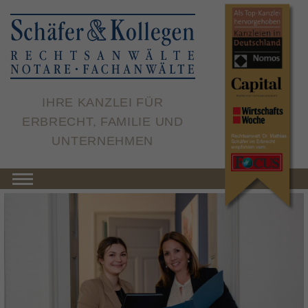
×
IHRE KANZLEI FÜR
ERBRECHT, FAMILIE UND
UNTERNEHMEN
Toggle navigation