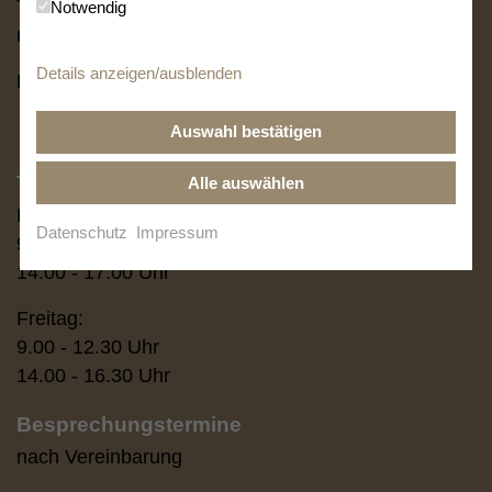
Tel. (0 64 31) 91 58 -14 / -15 / -21 / -18
Notwendig
notariat
@
schaefer-und-kollegen.de
Details anzeigen/ausblenden
Fax:(0 64 31) 91 58 58
Auswahl bestätigen
Telefonzeiten
Alle auswählen
Montag - Donnerstag:
Datenschutz
Impressum
9.00 - 12.30 Uhr
14.00 - 17.00 Uhr
Freitag:
9.00 - 12.30 Uhr
14.00 - 16.30 Uhr
Besprechungstermine
nach Vereinbarung