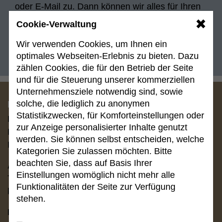
oder E-Mail zu. Dann können wir alles für Ihren
Termin bei uns vorbereiten.
✖
Cookie-Verwaltung
Checkliste Immobilienkauf/-verkauf
Wir verwenden Cookies, um Ihnen ein
optimales Webseiten-Erlebnis zu bieten. Dazu
zählen Cookies, die für den Betrieb der Seite
und für die Steuerung unserer kommerziellen
Unternehmensziele notwendig sind, sowie
solche, die lediglich zu anonymen
Kontakt
Statistikzwecken, für Komforteinstellungen oder
Kanzlei Schäfer & Kollegen
zur Anzeige personalisierter Inhalte genutzt
Rechtsanwälte PartmbB
werden. Sie können selbst entscheiden, welche
Parkstraße 10 | 65549 Limburg
Kategorien Sie zulassen möchten. Bitte
beachten Sie, dass auf Basis Ihrer
Anwaltschaft:
Einstellungen womöglich nicht mehr alle
Tel. (0 64 31) 91 58 0
Funktionalitäten der Seite zur Verfügung
kanzlei
@
schaefer-und-kollegen.de
stehen.
Notariat: